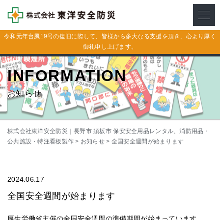
メニ
令和元年台風19号の復旧に際して、皆様から多大なる支援を頂き、心より厚く
御礼申し上げます。
INFORMATION
お知らせ
株式会社東洋安全防災｜長野市 須坂市 保安安全用品レンタル、消防用品・
公共施設・特注看板製作
>
お知らせ
>
全国安全週間が始まります
2024.06.17
全国安全週間が始まります
厚生労働省主催の全国安全週間の準備期間が始まっています。