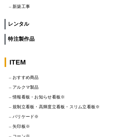
新築工事
レンタル
特注製作品
ITEM
おすすめ商品
アルクマ製品
情報看板・お知らせ看板※
規制立看板・高輝度立看板・スリム立看板※
バリケード※
矢印板※
コーン※