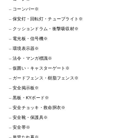
コーンバー※
保安灯・回転灯・チューブライト※
クッションドラム・衝撃吸収材※
電光板・信号機※
環境表示器※
法令・マンガ標識※
仮囲い・キャスターゲート※
ガードフェンス・樹脂フェンス※
安全掲示板※
黒板・KYボード※
安全チョッキ・救命胴衣※
安全靴・保護具※
安全帯※
単管たれ幕※