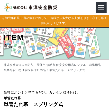
メニ
令和元年台風19号の復旧に際して、皆様から多大なる支援を頂き、心より厚く
御礼申し上げます。
ITEM
商品
株式会社東洋安全防災｜長野市 須坂市 保安安全用品レンタル、消防用品・
公共施設・特注看板製作
>
商品
>
単管たれ幕 スプリング式
単管にポン！と当てるだけ。カンタン取り付け。
単管たれ幕
単管たれ幕 スプリング式