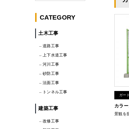
CATEGORY
土木工事
道路工事
上下水道工事
河川工事
砂防工事
法面工事
トンネル工事
ガー
カラー
建築工事
景観を
改修工事