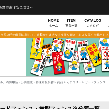
長野市東洋安全防災へ
HOME
ITEM
CATALOG
ホーム
商品一覧
カタログ
年台風19号の復旧に際して、皆様から多大なる支援を頂き、心より厚く御礼申し上
タル、消防用品・公共施設・特注看板製作
>
商品
>
カテゴリー
>
ガードフェンス・
ードフェンス・樹脂フェンス※分類一覧