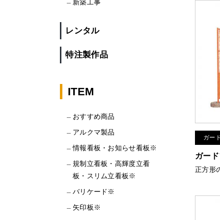
新築工事
レンタル
特注製作品
ITEM
おすすめ商品
アルクマ製品
ガー
情報看板・お知らせ看板※
ガード
規制立看板・高輝度立看
正方形
板・スリム立看板※
バリケード※
矢印板※