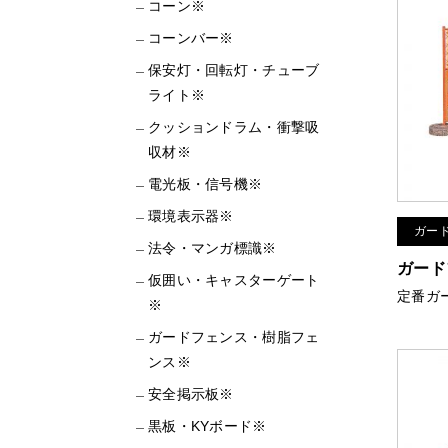
コーン※
コーンバー※
保安灯・回転灯・チューブ
ライト※
クッションドラム・衝撃吸
収材※
電光板・信号機※
環境表示器※
ガー
法令・マンガ標識※
ガード
仮囲い・キャスターゲート
定番ガ
※
ガードフェンス・樹脂フェ
ンス※
安全掲示板※
黒板・KYボード※