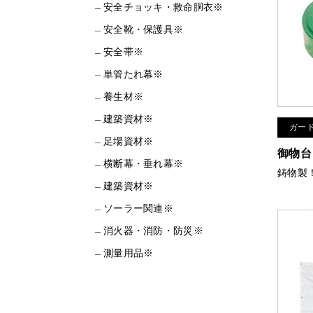
安全チョッキ・救命胴衣※
安全靴・保護具※
安全帯※
単管たれ幕※
養生材※
建築資材※
ガー
足場資材※
御物台
横断幕・垂れ幕※
鋳物製
建築資材※
ソーラー関連※
消火器・消防・防災※
測量用品※