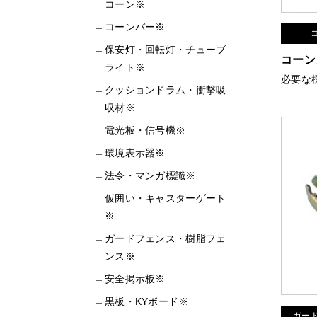
コーン※
コーンバー※
保安灯・回転灯・チューブ
コーン
ライト※
必要な
クッションドラム・衝撃吸
収材※
電光板・信号機※
環境表示器※
法令・マンガ標識※
仮囲い・キャスターゲート
※
ガードフェンス・樹脂フェ
ンス※
安全掲示板※
黒板・KYボード※
ガー