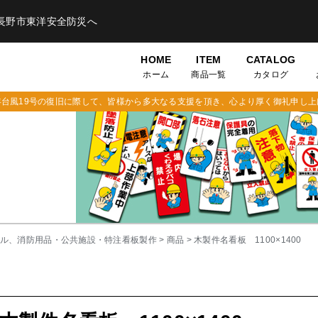
長野市東洋安全防災へ
HOME
ITEM
CATALOG
ホーム
商品一覧
カタログ
年台風19号の復旧に際して、皆様から多大なる支援を頂き、心より厚く御礼申し上
タル、消防用品・公共施設・特注看板製作
>
商品
>
木製件名看板 1100×1400