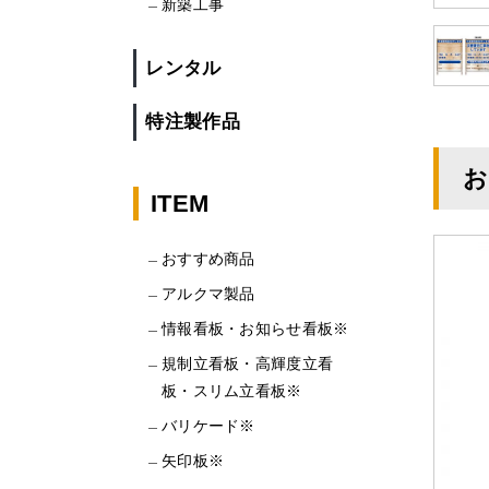
新築工事
レンタル
特注製作品
お
ITEM
おすすめ商品
アルクマ製品
情報看板・お知らせ看板※
規制立看板・高輝度立看
板・スリム立看板※
バリケード※
矢印板※