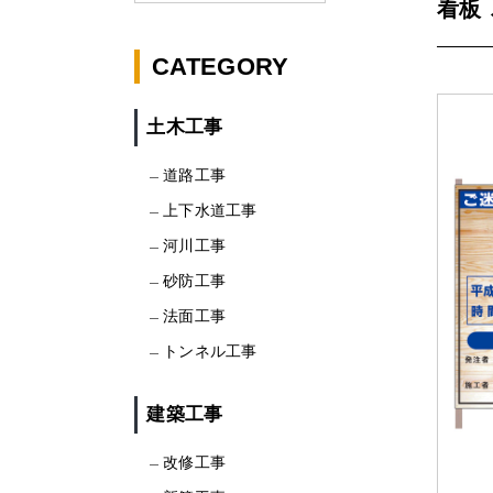
看板
CATEGORY
土木工事
道路工事
上下水道工事
河川工事
砂防工事
法面工事
トンネル工事
建築工事
改修工事