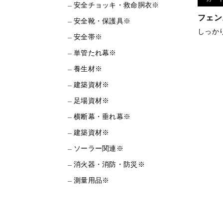
安全チョッキ・救命胴衣※
フェン
安全靴・保護具※
しっか
安全帯※
単管たれ幕※
養生材※
建築資材※
足場資材※
横断幕・垂れ幕※
建築資材※
ソーラー関連※
消火器・消防・防災※
測量用品※